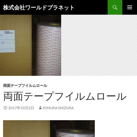
検
株式会社ワールドプラネット
索
コ
メインメ
ン
ニュー
テ
ン
ツ
へ
ス
キ
ッ
プ
両面テープフイルムロール
両面テープフイルムロール
2017年10月2日
KIMURA SHIZUKA