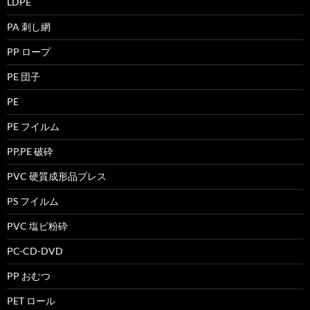
LDPE
PA 刺し網
PP ロープ
PE 団子
PE
PE フイルム
PP,PE 破砕
PVC 硬質成形品プレス
PS フイルム
PVC 塩ビ粉砕
PC-CD-DVD
PP おむつ
PET ロール