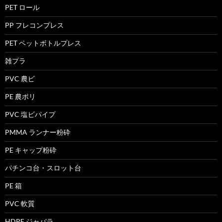
PET ロール
PP フレコンプレス
PET ペットボトルプレス
雑プラ
PVC 農ビ
PE 農ポリ
PVC 塩ビパイプ
PMMA ランナー粉砕
PE キャップ粉砕
パチンコ台・スロット台
PE 箱
PVC 軟質
HDPE ジャバラ