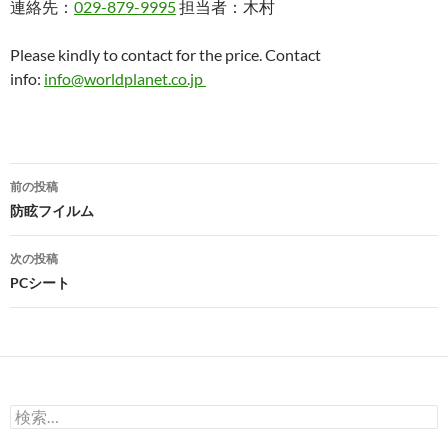
連絡先：
029-879-9995
担当者：木村
Please kindly to contact for the price. Contact
info:
info@worldplanet.co.jp
投
前の投稿
稿
防眩フイルム
ナ
次の投稿
ビ
PCシート
ゲ
ー
シ
検
ョ
索: