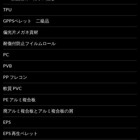
TPU
GPPSペレット 二級品
偏光片メガネ資材
耐傷付防止フイルムロール
PC
PVB
PP フレコン
軟質 PVC
PE アルミ複合板
廃アルミ複合板とアルミ複合板の屑
EPS
EPS 再生ペレット