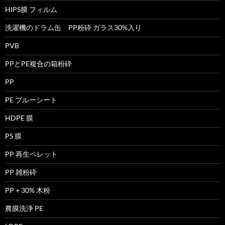
HIPS膜 フィルム
洗濯機のドラム缶 PP粉砕 ガラス30%入り
PVB
PPとPE複合の箱粉砕
PP
PE ブルーシート
HDPE 膜
PS 膜
PP 再生ペレット
PP 雑粉砕
PP + 30% 木粉
農膜洗浄 PE