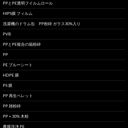
PPとPE透明フイルムロール
HIPS膜 フィルム
洗濯機のドラム缶 PP粉砕 ガラス30%入り
PVB
PPとPE複合の箱粉砕
PP
PE ブルーシート
HDPE 膜
PS 膜
PP 再生ペレット
PP 雑粉砕
PP + 30% 木粉
農膜洗浄 PE