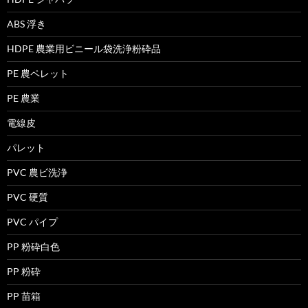
ABS 浮き
HDPE 農業用ビニール袋洗浄粉砕品
PE 農ペレット
PE 農業
電線皮
パレット
PVC 農ビ洗浄
PVC 硬質
PVC パイプ
PP 粉砕白色
PP 粉砕
PP 苗箱