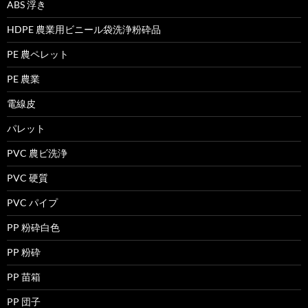
ABS 浮き
HDPE 農業用ビニール袋洗浄粉砕品
PE 農ペレット
PE 農業
電線皮
パレット
PVC 農ビ洗浄
PVC 硬質
PVC パイプ
PP 粉砕白色
PP 粉砕
PP 苗箱
PP 団子