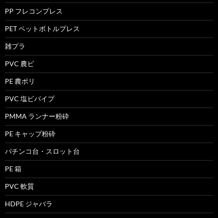
PP フレコンプレス
PET ペットボトルプレス
雑プラ
PVC 農ビ
PE 農ポリ
PVC 塩ビパイプ
PMMA ランナー粉砕
PE キャップ粉砕
パチンコ台・スロット台
PE 箱
PVC 軟質
HDPE ジャバラ