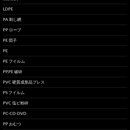
LDPE
PA 刺し網
PP ロープ
PE 団子
PE
PE フイルム
PP,PE 破砕
PVC 硬質成形品プレス
PS フイルム
PVC 塩ビ粉砕
PC-CD-DVD
PP おむつ