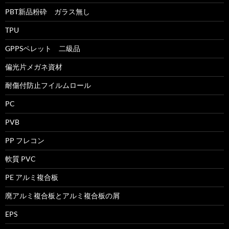
PBT新品粉砕 ガラス無し
TPU
GPPSペレット 二級品
偏光片メガネ資材
耐傷付防止フイルムロール
PC
PVB
PP フレコン
軟質 PVC
PE アルミ複合板
廃アルミ複合板とアルミ複合板の屑
EPS