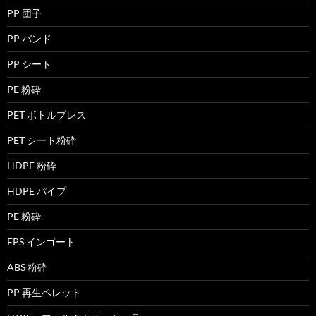
PP 団子
PP バンド
PP シート
PE 粉砕
PET ボトルプレス
PET シート粉砕
HDPE 粉砕
HDPE パイプ
PE 粉砕
EPS インゴート
ABS 粉砕
PP 再生ペレット