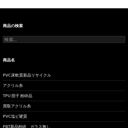
ン
商品の検索
検
索:
商品名
PVC床軟質新品リサイクル
アクリル糸
TPU 団子 粉砕品
買取アクリル糸
PVC塩ビ硬質
PBT新品粉砕 ガラス無し