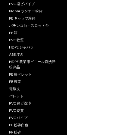
PVC 塩ビパイプ
PMMA ランナー粉砕
PE キャップ粉砕
パチンコ台・スロット台
PE 箱
PVC 軟質
HDPE ジャバラ
ABS 浮き
HDPE 農業用ビニール袋洗浄
粉砕品
PE 農ペレット
PE 農業
電線皮
パレット
PVC 農ビ洗浄
PVC 硬質
PVC パイプ
PP 粉砕白色
PP 粉砕