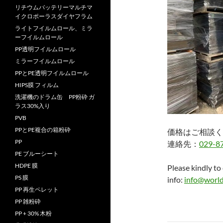
リチウムバッテリーマルチマ
イクロポーラスダイヤフラム
ライトフイルムロール、ミラ
ーフイルムロール
PP透明フイルムロール
ミラーフイルムロール
PPとPE透明フイルムロール
HIPS膜 フィルム
洗濯機のドラム缶 PP粉砕 ガ
ラス30%入り
PVB
PPとPE複合の箱粉砕
価格はご相談く
PP
連絡先：
029-8
PE ブルーシート
HDPE 膜
Please kindly to
PS 膜
info:
info@world
PP 再生ペレット
PP 雑粉砕
PP + 30% 木粉