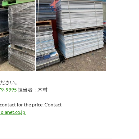
ださい。
79-9995
担当者：木村
 contact for the price. Contact
planet.co.jp