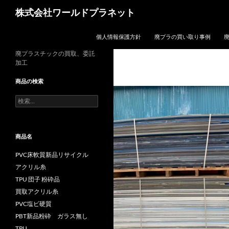
検
株式会社ワールドプラネット
索
コンテンツへスキップ
個人情報保護方針
廃プラの買い取り事例
廃プラスチックの買取、委託
加工
商品の検索
検
索:
商品名
PVC床軟質新品リサイクル
アクリル糸
TPU 団子 粉砕品
買取アクリル糸
PVC塩ビ硬質
PBT新品粉砕 ガラス無し
TPU