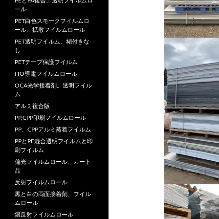
PEとPA複合」透明フイルムロ
ール
PET白色スモークフイルムロ
ール、拡散フイルムロール
PET透明フイルム、糊付きな
し
PETテープ保護フイルム
ITO導電フイルムロール
OCA光学接着剤。透明フイル
ム
アルミ複合版
PP,CPP印刷フイルムロール
PP、CPPアルミ蒸着フイルム
PPとPE混合透明フイルムと印
刷フイルム
偏光フイルムロール、カート
品
反射フイルムロール
黒と白の両面接着剤、フイル
ムロール
銀反射フイルムロール