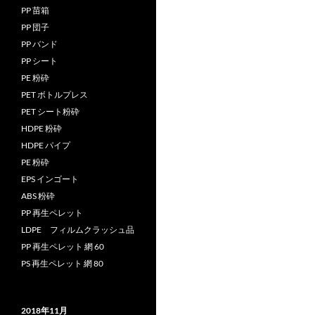
PP 苗箱
PP 団子
PP バンド
PP シート
PE 粉砕
PET ボトルプレス
PET シート粉砕
HDPE 粉砕
HDPE パイプ
PE 粉砕
EPS インゴート
ABS 粉砕
PP 再生ペレット
LDPE フィルムクラッシュ品
PP 再生ペレット 網 60
PS 再生ペレット 網 80
2018年11月