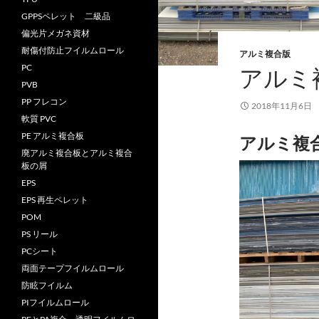
GPPSペレット 二級品
偏光片メガネ資材
耐傷付防止フイルムロール
アルミ複合版
PC
アルミ
PVB
PP フレコン
2018年11月6日
軟質 PVC
PE アルミ複合板
アルミ複
廃アルミ複合板とアルミ複合
板の屑
EPS
EPS 再生ペレット
POM
PS リール
PCシート
両面テープフイルムロール
防眩フイルム
PIフイルムロール