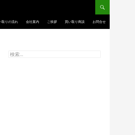
い取りの流れ
会社案内
ご挨拶
買い取り商談
お問合せ
検
索: