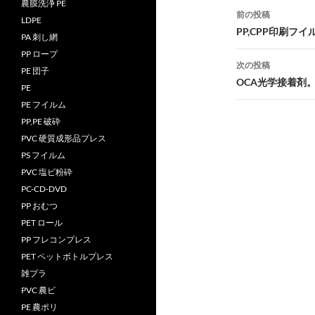
農膜洗浄 PE
投
前の投稿
LDPE
稿
PP,CPP印刷フ
PA 刺し網
ナ
PP ロープ
次の投稿
PE 団子
ビ
OCA光学接着剤
PE
ゲ
PE フイルム
PP,PE 破砕
ー
PVC 硬質成形品プレス
シ
PS フイルム
PVC 塩ビ粉砕
ョ
PC-CD-DVD
ン
PP おむつ
PET ロール
PP フレコンプレス
PET ペットボトルプレス
雑プラ
PVC 農ビ
PE 農ポリ