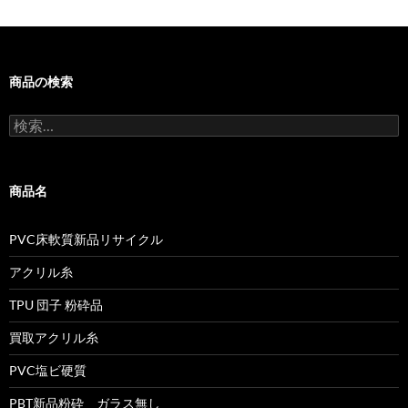
ン
商品の検索
検
索:
商品名
PVC床軟質新品リサイクル
アクリル糸
TPU 団子 粉砕品
買取アクリル糸
PVC塩ビ硬質
PBT新品粉砕 ガラス無し