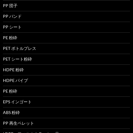
PP 団子
PP バンド
PP シート
PE 粉砕
PET ボトルプレス
PET シート粉砕
HDPE 粉砕
HDPE パイプ
PE 粉砕
EPS インゴート
ABS 粉砕
PP 再生ペレット