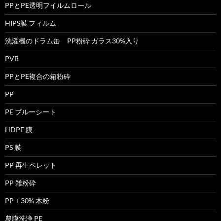
PPとPE透明フイルムロール
HIPS膜 フィルム
洗濯機のドラム缶 PP粉砕 ガラス30%入り
PVB
PPとPE複合の箱粉砕
PP
PE ブルーシート
HDPE 膜
PS 膜
PP 再生ペレット
PP 雑粉砕
PP + 30% 木粉
農膜洗浄 PE