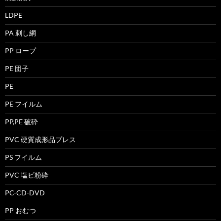
LDPE
PA 刺し網
PP ロープ
PE 団子
PE
PE フイルム
PP,PE 破砕
PVC 硬質成形品プレス
PS フイルム
PVC 塩ビ粉砕
PC-CD-DVD
PP おむつ