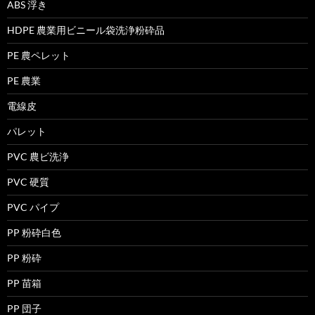
ABS 浮き
HDPE 農業用ビニール袋洗浄粉砕品
PE 農ペレット
PE 農業
電線皮
パレット
PVC 農ビ洗浄
PVC 硬質
PVC パイプ
PP 粉砕白色
PP 粉砕
PP 苗箱
PP 団子