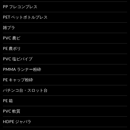
PP フレコンプレス
PET ペットボトルプレス
雑プラ
PVC 農ビ
PE 農ポリ
PVC 塩ビパイプ
PMMA ランナー粉砕
PE キャップ粉砕
パチンコ台・スロット台
PE 箱
PVC 軟質
HDPE ジャバラ