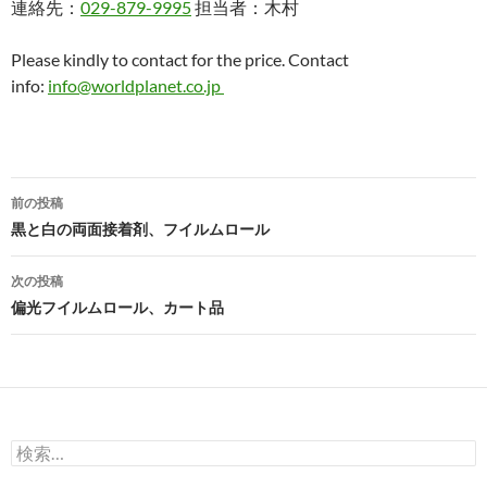
連絡先：
029-879-9995
担当者：木村
Please kindly to contact for the price. Contact
info:
info@worldplanet.co.jp
投
前の投稿
稿
黒と白の両面接着剤、フイルムロール
ナ
次の投稿
ビ
偏光フイルムロール、カート品
ゲ
ー
シ
検
ョ
索: