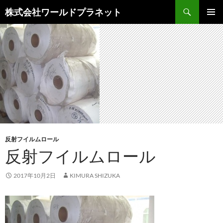
検
株式会社ワールドプラネット
索
コ
メインメ
ン
ニュー
テ
ン
ツ
へ
ス
キ
ッ
プ
反射フイルムロール
反射フイルムロール
2017年10月2日
KIMURA SHIZUKA