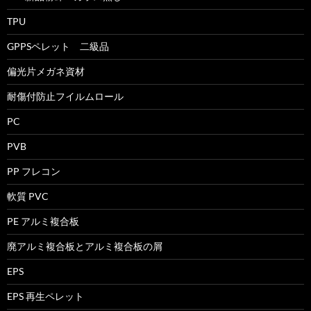
TPU
GPPSペレット 二級品
偏光片メガネ資材
耐傷付防止フイルムロール
PC
PVB
PP フレコン
軟質 PVC
PE アルミ複合板
廃アルミ複合板とアルミ複合板の屑
EPS
EPS 再生ペレット