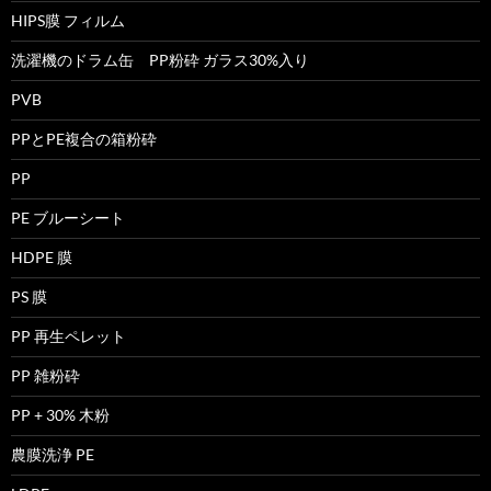
HIPS膜 フィルム
洗濯機のドラム缶 PP粉砕 ガラス30%入り
PVB
PPとPE複合の箱粉砕
PP
PE ブルーシート
HDPE 膜
PS 膜
PP 再生ペレット
PP 雑粉砕
PP + 30% 木粉
農膜洗浄 PE