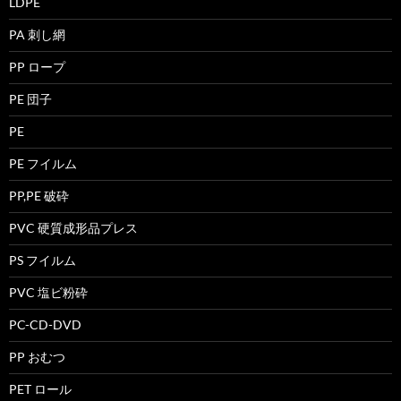
LDPE
PA 刺し網
PP ロープ
PE 団子
PE
PE フイルム
PP,PE 破砕
PVC 硬質成形品プレス
PS フイルム
PVC 塩ビ粉砕
PC-CD-DVD
PP おむつ
PET ロール