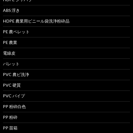
ABS 浮き
HDPE 農業用ビニール袋洗浄粉砕品
PE 農ペレット
PE 農業
電線皮
パレット
PVC 農ビ洗浄
PVC 硬質
PVC パイプ
PP 粉砕白色
PP 粉砕
PP 苗箱