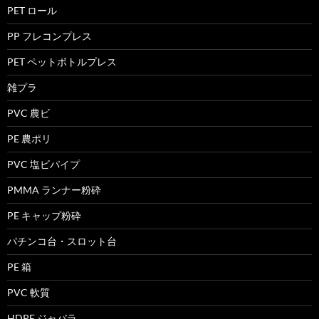
PET ロール
PP フレコンプレス
PET ペットボトルプレス
雑プラ
PVC 農ビ
PE 農ポリ
PVC 塩ビパイプ
PMMA ランナー粉砕
PE キャップ粉砕
パチンコ台・スロット台
PE 箱
PVC 軟質
HDPE ジャバラ