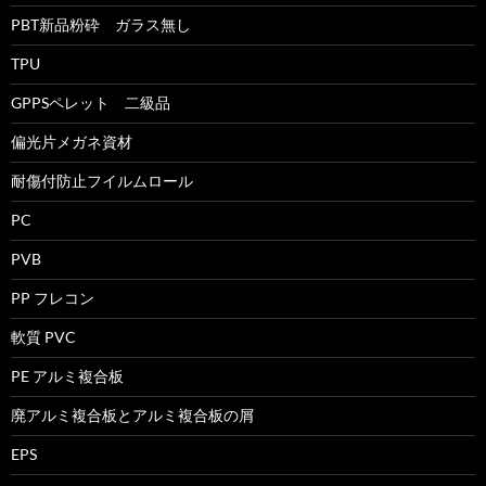
PBT新品粉砕 ガラス無し
TPU
GPPSペレット 二級品
偏光片メガネ資材
耐傷付防止フイルムロール
PC
PVB
PP フレコン
軟質 PVC
PE アルミ複合板
廃アルミ複合板とアルミ複合板の屑
EPS