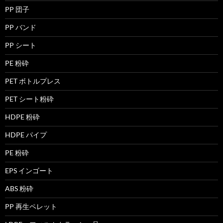
PP 団子
PP バンド
PP シート
PE 粉砕
PET ボトルプレス
PET シート粉砕
HDPE 粉砕
HDPE パイプ
PE 粉砕
EPS インゴート
ABS 粉砕
PP 再生ペレット