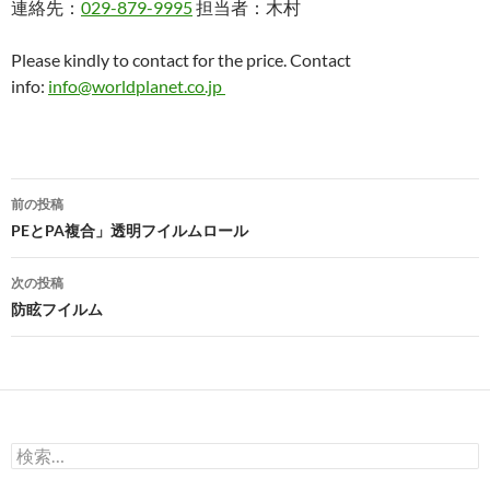
連絡先：
029-879-9995
担当者：木村
Please kindly to contact for the price. Contact
info:
info@worldplanet.co.jp
投
前の投稿
稿
PEとPA複合」透明フイルムロール
ナ
次の投稿
ビ
防眩フイルム
ゲ
ー
シ
検
ョ
索: