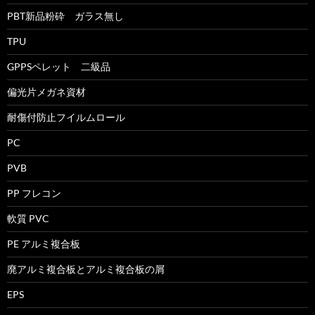
PBT新品粉砕 ガラス無し
TPU
GPPSペレット 二級品
偏光片メガネ資材
耐傷付防止フイルムロール
PC
PVB
PP フレコン
軟質 PVC
PE アルミ複合板
廃アルミ複合板とアルミ複合板の屑
EPS