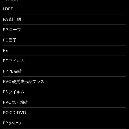
LDPE
PA 刺し網
PP ロープ
PE 団子
PE
PE フイルム
PP,PE 破砕
PVC 硬質成形品プレス
PS フイルム
PVC 塩ビ粉砕
PC-CD-DVD
PP おむつ