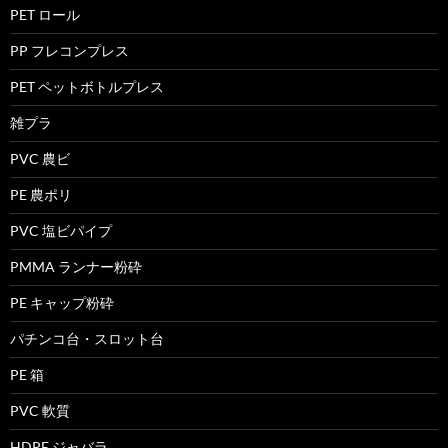
PET ロール
PP フレコンプレス
PET ペットボトルプレス
雑プラ
PVC 農ビ
PE 農ポリ
PVC 塩ビパイプ
PMMA ランナー粉砕
PE キャップ粉砕
パチンコ台・スロット台
PE 箱
PVC 軟質
HDPE ジャバラ