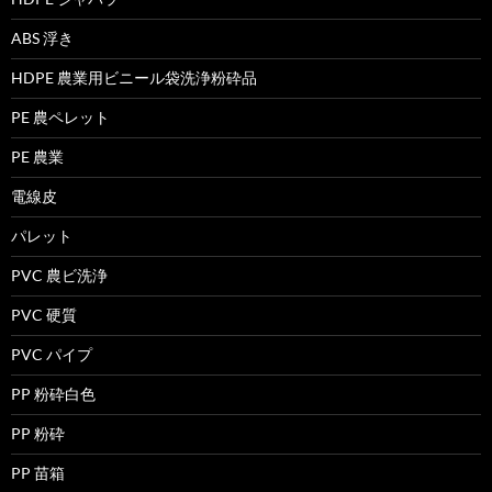
ABS 浮き
HDPE 農業用ビニール袋洗浄粉砕品
PE 農ペレット
PE 農業
電線皮
パレット
PVC 農ビ洗浄
PVC 硬質
PVC パイプ
PP 粉砕白色
PP 粉砕
PP 苗箱