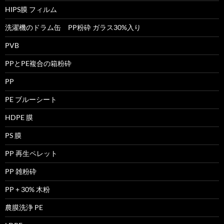
HIPS膜 フィルム
洗濯機のドラム缶 PP粉砕 ガラス30%入り
PVB
PPとPE複合の箱粉砕
PP
PE ブルーシート
HDPE 膜
PS 膜
PP 再生ペレット
PP 雑粉砕
PP + 30% 木粉
農膜洗浄 PE