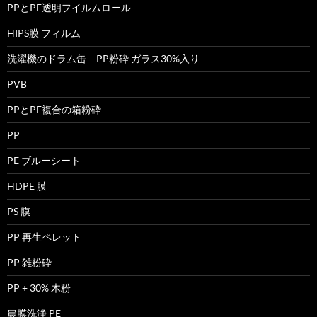
PPとPE透明フイルムロール
HIPS膜 フィルム
洗濯機のドラム缶 PP粉砕 ガラス30%入り
PVB
PPとPE複合の箱粉砕
PP
PE ブルーシート
HDPE 膜
PS 膜
PP 再生ペレット
PP 雑粉砕
PP + 30% 木粉
農膜洗浄 PE