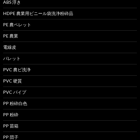
ABS 浮き
HDPE 農業用ビニール袋洗浄粉砕品
PE 農ペレット
PE 農業
電線皮
パレット
PVC 農ビ洗浄
PVC 硬質
PVC パイプ
PP 粉砕白色
PP 粉砕
PP 苗箱
PP 団子