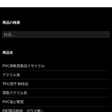
ン
商品の検索
検
索:
商品名
PVC床軟質新品リサイクル
アクリル糸
TPU 団子 粉砕品
買取アクリル糸
PVC塩ビ硬質
PBT新品粉砕 ガラス無し