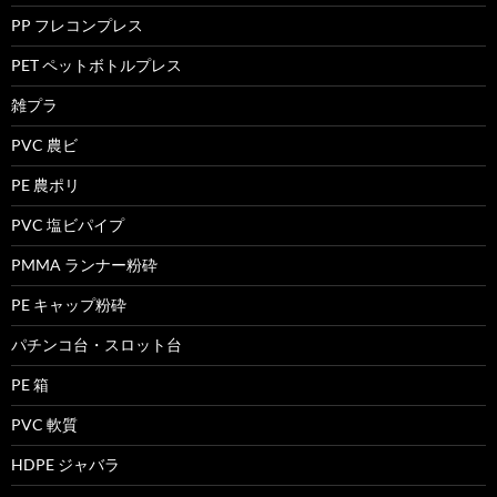
PP フレコンプレス
PET ペットボトルプレス
雑プラ
PVC 農ビ
PE 農ポリ
PVC 塩ビパイプ
PMMA ランナー粉砕
PE キャップ粉砕
パチンコ台・スロット台
PE 箱
PVC 軟質
HDPE ジャバラ