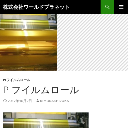
検
株式会社ワールドプラネット
索
コ
メインメ
ン
ニュー
テ
ン
ツ
へ
ス
キ
ッ
プ
PIフイルムロール
PIフイルムロール
2017年10月2日
KIMURA SHIZUKA