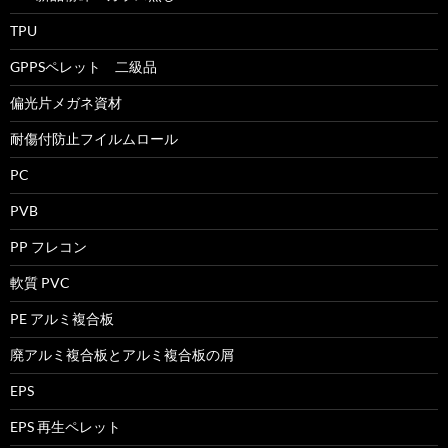
TPU
GPPSペレット 二級品
偏光片メガネ資材
耐傷付防止フイルムロール
PC
PVB
PP フレコン
軟質 PVC
PE アルミ複合板
廃アルミ複合板とアルミ複合板の屑
EPS
EPS 再生ペレット