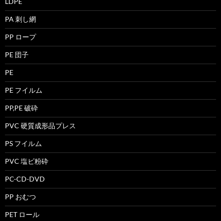
LDPE
PA 刺し網
PP ロープ
PE 団子
PE
PE フイルム
PP,PE 破砕
PVC 硬質成形品プレス
PS フイルム
PVC 塩ビ粉砕
PC-CD-DVD
PP おむつ
PET ロール