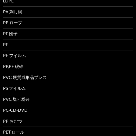
LDPE
PA 刺し網
PP ロープ
PE 団子
PE
PE フイルム
PP,PE 破砕
PVC 硬質成形品プレス
PS フイルム
PVC 塩ビ粉砕
PC-CD-DVD
PP おむつ
PET ロール