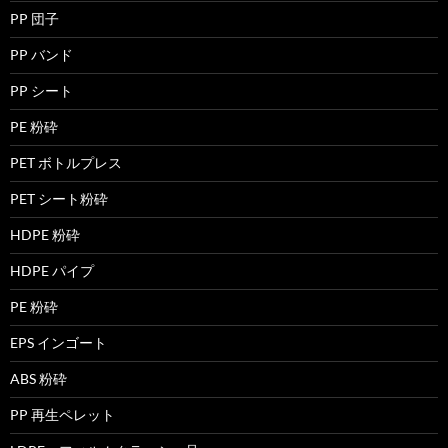
PP 団子
PP バンド
PP シート
PE 粉砕
PET ボトルプレス
PET シート粉砕
HDPE 粉砕
HDPE パイプ
PE 粉砕
EPS インゴート
ABS 粉砕
PP 再生ペレット