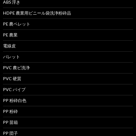
ABS 浮き
HDPE 農業用ビニール袋洗浄粉砕品
PE 農ペレット
PE 農業
電線皮
パレット
PVC 農ビ洗浄
PVC 硬質
PVC パイプ
PP 粉砕白色
PP 粉砕
PP 苗箱
PP 団子