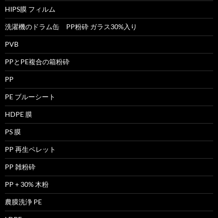
HIPS膜 フィルム
洗濯機のドラム缶 PP粉砕 ガラス30%入り
PVB
PPとPE複合の箱粉砕
PP
PE ブルーシート
HDPE 膜
PS 膜
PP 再生ペレット
PP 雑粉砕
PP + 30% 木粉
農膜洗浄 PE