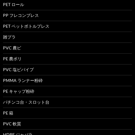
PET ロール
PP フレコンプレス
PET ペットボトルプレス
雑プラ
PVC 農ビ
PE 農ポリ
PVC 塩ビパイプ
PMMA ランナー粉砕
PE キャップ粉砕
パチンコ台・スロット台
PE 箱
PVC 軟質
HDPE ジャバラ