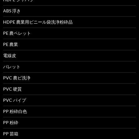
ABS 浮き
HDPE 農業用ビニール袋洗浄粉砕品
PE 農ペレット
PE 農業
電線皮
パレット
PVC 農ビ洗浄
PVC 硬質
PVC パイプ
PP 粉砕白色
PP 粉砕
PP 苗箱