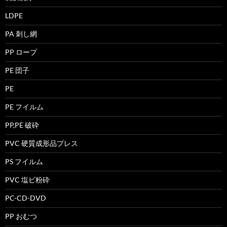
LDPE
PA 刺し網
PP ロープ
PE 団子
PE
PE フイルム
PP,PE 破砕
PVC 硬質成形品プレス
PS フイルム
PVC 塩ビ粉砕
PC-CD-DVD
PP おむつ