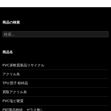
ン
商品の検索
検
索:
商品名
PVC床軟質新品リサイクル
アクリル糸
TPU 団子 粉砕品
買取アクリル糸
PVC塩ビ硬質
PBT新品粉砕 ガラス無し