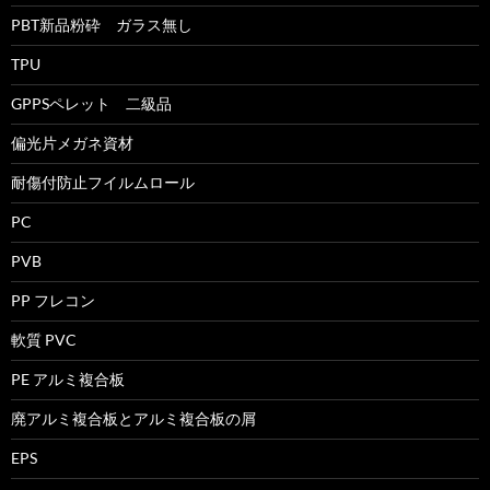
PBT新品粉砕 ガラス無し
TPU
GPPSペレット 二級品
偏光片メガネ資材
耐傷付防止フイルムロール
PC
PVB
PP フレコン
軟質 PVC
PE アルミ複合板
廃アルミ複合板とアルミ複合板の屑
EPS