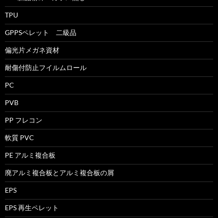
TPU
GPPSペレット 二級品
偏光片メガネ資材
耐傷付防止フイルムロール
PC
PVB
PP フレコン
軟質 PVC
PE アルミ複合板
廃アルミ複合板とアルミ複合板の屑
EPS
EPS 再生ペレット