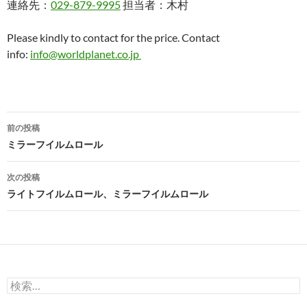
連絡先：
029-879-9995
担当者：木村
Please kindly to contact for the price. Contact
info:
info@worldplanet.co.jp
投
前の投稿
稿
ミラーフイルムロール
ナ
次の投稿
ビ
ライトフイルムロール、ミラーフイルムロール
ゲ
ー
シ
検
ョ
索: