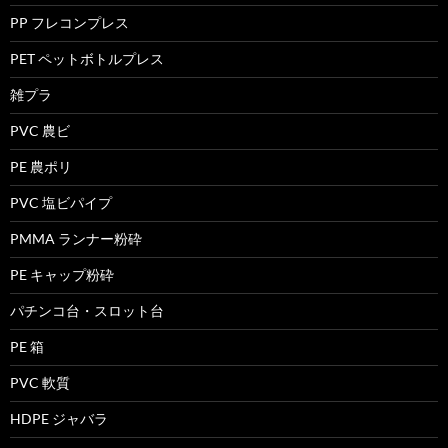
PP フレコンプレス
PET ペットボトルプレス
雑プラ
PVC 農ビ
PE 農ポリ
PVC 塩ビパイプ
PMMA ランナー粉砕
PE キャップ粉砕
パチンコ台・スロット台
PE 箱
PVC 軟質
HDPE ジャバラ