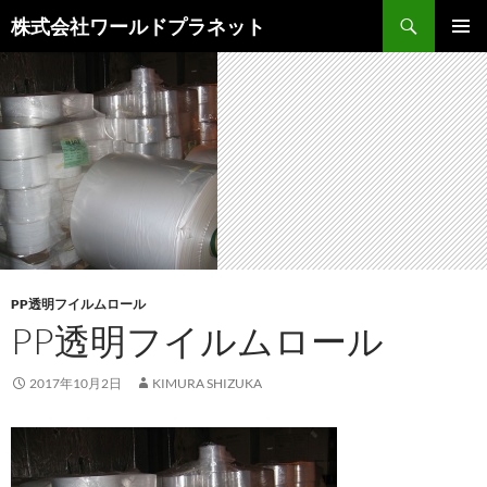
検
株式会社ワールドプラネット
索
コ
メインメ
ン
ニュー
テ
ン
ツ
へ
ス
キ
ッ
プ
PP透明フイルムロール
PP透明フイルムロール
2017年10月2日
KIMURA SHIZUKA