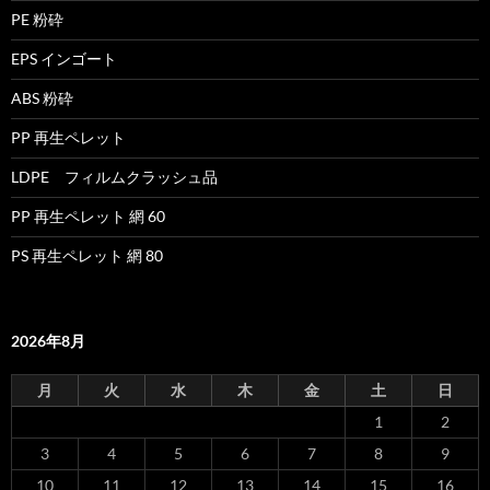
PE 粉砕
EPS インゴート
ABS 粉砕
PP 再生ペレット
LDPE フィルムクラッシュ品
PP 再生ペレット 網 60
PS 再生ペレット 網 80
2026年8月
月
火
水
木
金
土
日
1
2
3
4
5
6
7
8
9
10
11
12
13
14
15
16