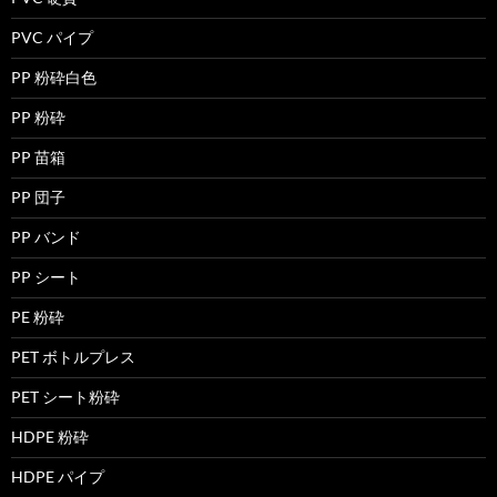
PVC パイプ
PP 粉砕白色
PP 粉砕
PP 苗箱
PP 団子
PP バンド
PP シート
PE 粉砕
PET ボトルプレス
PET シート粉砕
HDPE 粉砕
HDPE パイプ