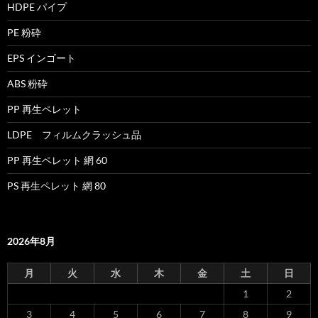
HDPE パイプ
PE 粉砕
EPS インゴート
ABS 粉砕
PP 再生ペレット
LDPE フィルムクラッシュ品
PP 再生ペレット 網 60
PS 再生ペレット 網 80
2026年8月
月
火
水
木
金
土
日
1
2
3
4
5
6
7
8
9