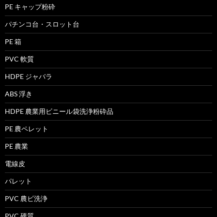
PE キャップ粉砕
パチンコ台・スロット台
PE 箱
PVC 軟質
HDPE ジャバラ
ABS 浮き
HDPE 農業用ビニール袋洗浄粉砕品
PE 農ペレット
PE 農業
電線皮
パレット
PVC 農ビ洗浄
PVC 硬質