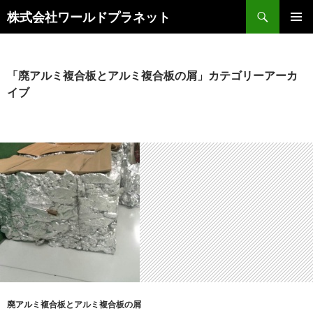
検
株式会社ワールドプラネット
索
コ
メインメ
ン
ニュー
テ
ン
「廃アルミ複合板とアルミ複合板の屑」カテゴリーアーカ
ツ
イブ
へ
ス
キ
ッ
プ
廃アルミ複合板とアルミ複合板の屑