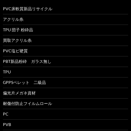
PVC床軟質新品リサイクル
アクリル糸
TPU 団子 粉砕品
買取アクリル糸
PVC塩ビ硬質
PBT新品粉砕 ガラス無し
TPU
GPPSペレット 二級品
偏光片メガネ資材
耐傷付防止フイルムロール
PC
PVB