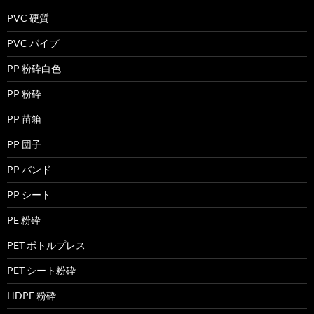
PVC 硬質
PVC パイプ
PP 粉砕白色
PP 粉砕
PP 苗箱
PP 団子
PP バンド
PP シート
PE 粉砕
PET ボトルプレス
PET シート粉砕
HDPE 粉砕