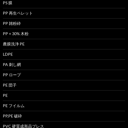
PS 膜
PP 再生ペレット
PP 雑粉砕
PP + 30% 木粉
農膜洗浄 PE
LDPE
PA 刺し網
PP ロープ
PE 団子
PE
PE フイルム
PP,PE 破砕
PVC 硬質成形品プレス