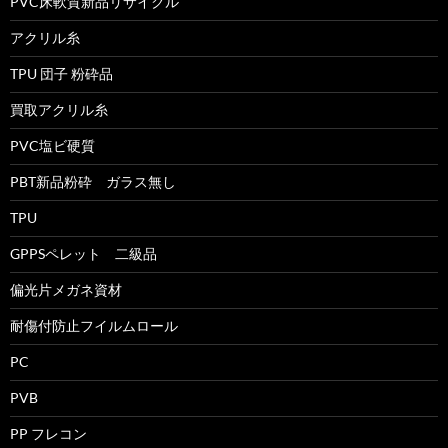
PVC床軟質新品リサイクル
アクリル糸
TPU 団子 粉砕品
買取アクリル糸
PVC塩ビ硬質
PBT新品粉砕 ガラス無し
TPU
GPPSペレット 二級品
偏光片メガネ資材
耐傷付防止フイルムロール
PC
PVB
PP フレコン