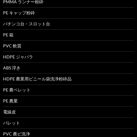
PMMA ランナー粉砕
PE キャップ粉砕
パチンコ台・スロット台
PE 箱
PVC 軟質
HDPE ジャバラ
ABS 浮き
HDPE 農業用ビニール袋洗浄粉砕品
PE 農ペレット
PE 農業
電線皮
パレット
PVC 農ビ洗浄