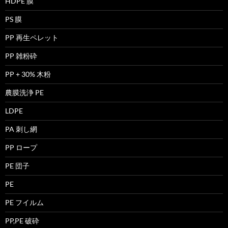
HDPE 膜
PS 膜
PP 再生ペレット
PP 雑粉砕
PP + 30% 木粉
農膜洗浄 PE
LDPE
PA 刺し網
PP ロープ
PE 団子
PE
PE フイルム
PP,PE 破砕