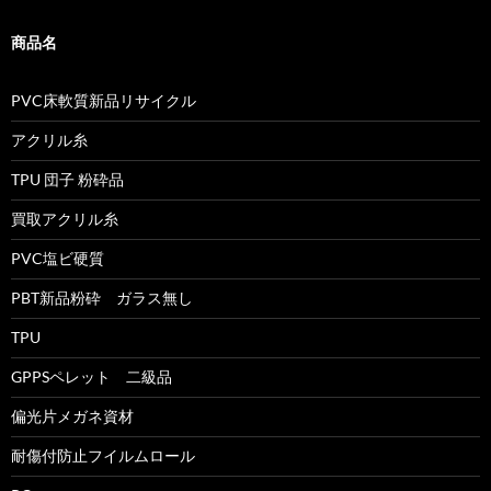
商品名
PVC床軟質新品リサイクル
アクリル糸
TPU 団子 粉砕品
買取アクリル糸
PVC塩ビ硬質
PBT新品粉砕 ガラス無し
TPU
GPPSペレット 二級品
偏光片メガネ資材
耐傷付防止フイルムロール