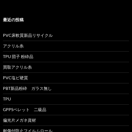
最近の投稿
PVC床軟質新品リサイクル
アクリル糸
TPU 団子 粉砕品
買取アクリル糸
PVC塩ビ硬質
PBT新品粉砕 ガラス無し
TPU
GPPSペレット 二級品
偏光片メガネ資材
耐傷付防止フイルムロール