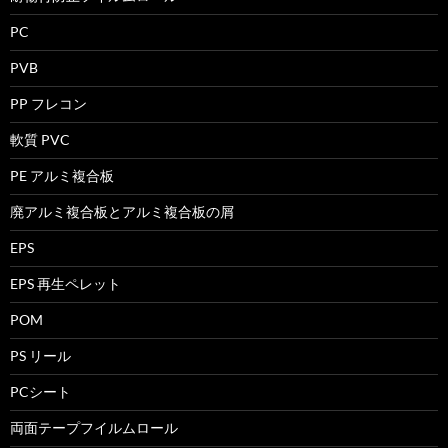
PC
PVB
PP フレコン
軟質 PVC
PE アルミ複合板
廃アルミ複合板とアルミ複合板の屑
EPS
EPS 再生ペレット
POM
PS リール
PCシート
両面テープフイルムロール