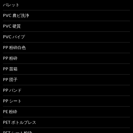
パレット
PVC 農ビ洗浄
PVC 硬質
PVC パイプ
PP 粉砕白色
PP 粉砕
PP 苗箱
PP 団子
PP バンド
PP シート
PE 粉砕
PET ボトルプレス
PET シート粉砕