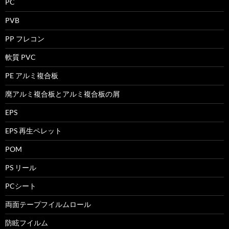
PC
PVB
PP フレコン
軟質 PVC
PE アルミ複合板
廃アルミ複合板とアルミ複合板の屑
EPS
EPS 再生ペレット
POM
PS リール
PCシート
両面テープフイルムロール
防眩フイルム