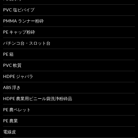
PVC 塩ビパイプ
PMMA ランナー粉砕
PE キャップ粉砕
パチンコ台・スロット台
PE 箱
PVC 軟質
HDPE ジャバラ
ABS 浮き
HDPE 農業用ビニール袋洗浄粉砕品
PE 農ペレット
PE 農業
電線皮