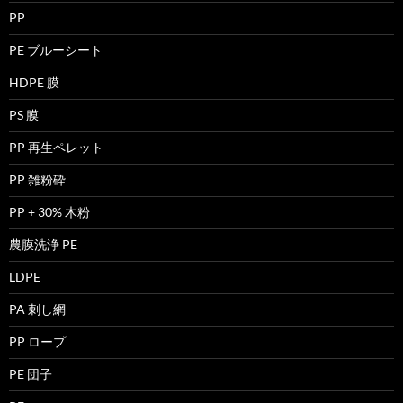
PP
PE ブルーシート
HDPE 膜
PS 膜
PP 再生ペレット
PP 雑粉砕
PP + 30% 木粉
農膜洗浄 PE
LDPE
PA 刺し網
PP ロープ
PE 団子