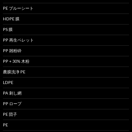
PE ブルーシート
HDPE 膜
PS 膜
PP 再生ペレット
PP 雑粉砕
PP + 30% 木粉
農膜洗浄 PE
LDPE
PA 刺し網
PP ロープ
PE 団子
PE