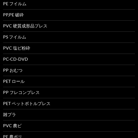
PE フイルム
PP,PE 破砕
PVC 硬質成形品プレス
PS フイルム
PVC 塩ビ粉砕
PC-CD-DVD
PP おむつ
PET ロール
PP フレコンプレス
PET ペットボトルプレス
雑プラ
PVC 農ビ
PE 農ポリ