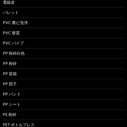
電線皮
パレット
PVC 農ビ洗浄
PVC 硬質
PVC パイプ
PP 粉砕白色
PP 粉砕
PP 苗箱
PP 団子
PP バンド
PP シート
PE 粉砕
PET ボトルプレス