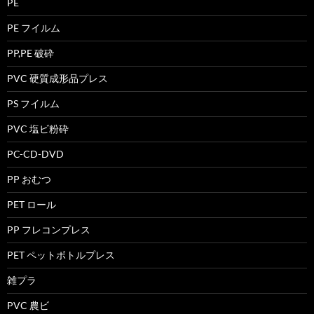
PE
PE フイルム
PP,PE 破砕
PVC 硬質成形品プレス
PS フイルム
PVC 塩ビ粉砕
PC-CD-DVD
PP おむつ
PET ロール
PP フレコンプレス
PET ペットボトルプレス
雑プラ
PVC 農ビ