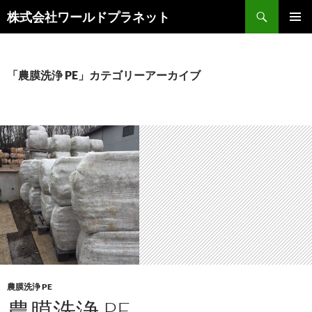
検
株式会社ワールドプラネット
索
コ
メインメ
ン
ニュー
テ
ン
「農膜洗浄 PE」カテゴリーアーカイブ
ツ
へ
ス
キ
ッ
プ
農膜洗浄 PE
農膜洗浄 PE