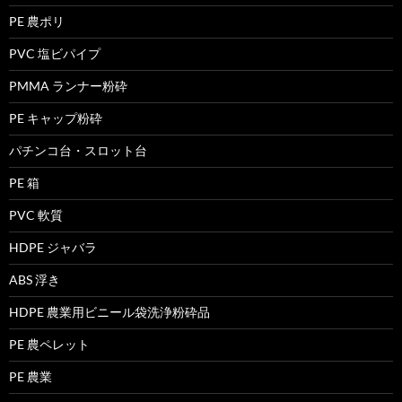
PE 農ポリ
PVC 塩ビパイプ
PMMA ランナー粉砕
PE キャップ粉砕
パチンコ台・スロット台
PE 箱
PVC 軟質
HDPE ジャバラ
ABS 浮き
HDPE 農業用ビニール袋洗浄粉砕品
PE 農ペレット
PE 農業