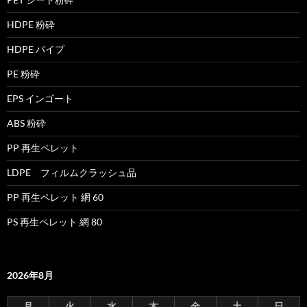
HDPE 粉砕
HDPE パイプ
PE 粉砕
EPS インゴート
ABS 粉砕
PP 再生ペレット
LDPE フィルムクラッシュ品
PP 再生ペレット 網 60
PS 再生ペレット 網 80
2026年8月
月
火
水
木
金
土
日