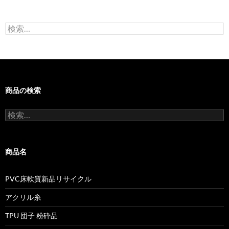
検
索:
商品の検索
検
索:
商品名
PVC床軟質新品リサイクル
アクリル糸
TPU 団子 粉砕品