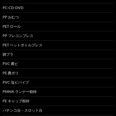
PC-CD-DVD
PP おむつ
PET ロール
PP フレコンプレス
PET ペットボトルプレス
雑プラ
PVC 農ビ
PE 農ポリ
PVC 塩ビパイプ
PMMA ランナー粉砕
PE キャップ粉砕
パチンコ台・スロット台