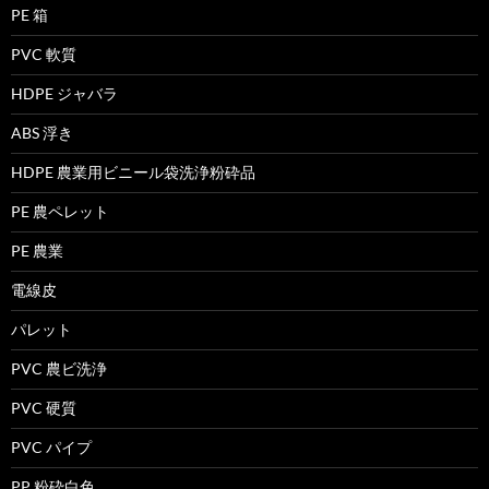
PE 箱
PVC 軟質
HDPE ジャバラ
ABS 浮き
HDPE 農業用ビニール袋洗浄粉砕品
PE 農ペレット
PE 農業
電線皮
パレット
PVC 農ビ洗浄
PVC 硬質
PVC パイプ
PP 粉砕白色