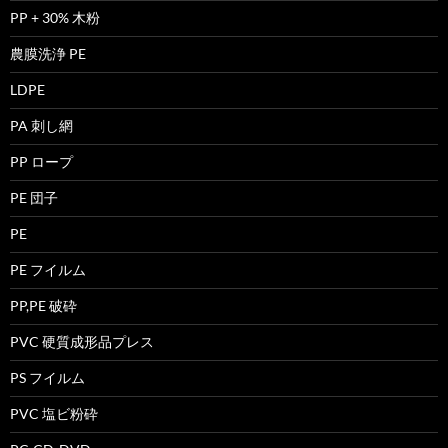
PP + 30% 木粉
農膜洗浄 PE
LDPE
PA 刺し網
PP ロープ
PE 団子
PE
PE フイルム
PP,PE 破砕
PVC 硬質成形品プレス
PS フイルム
PVC 塩ビ粉砕