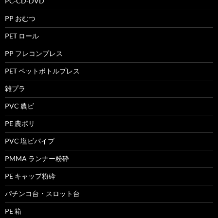
PC-CD-DVD
PP おむつ
PET ロール
PP フレコンプレス
PET ペットボトルプレス
雑プラ
PVC 農ビ
PE 農ポリ
PVC 塩ビパイプ
PMMA ランナー粉砕
PE キャップ粉砕
パチンコ台・スロット台
PE 箱