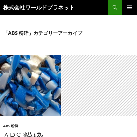
検
株式会社ワールドプラネット
索
コ
メインメ
ン
ニュー
テ
ン
「ABS 粉砕」カテゴリーアーカイブ
ツ
へ
ス
キ
ッ
プ
ABS 粉砕
ABS 粉砕