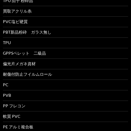
TPU 団子 粉砕品
買取アクリル糸
PVC塩ビ硬質
PBT新品粉砕 ガラス無し
TPU
GPPSペレット 二級品
偏光片メガネ資材
耐傷付防止フイルムロール
PC
PVB
PP フレコン
軟質 PVC
PE アルミ複合板