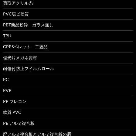
買取アクリル糸
PVC塩ビ硬質
PBT新品粉砕 ガラス無し
TPU
GPPSペレット 二級品
偏光片メガネ資材
耐傷付防止フイルムロール
PC
PVB
PP フレコン
軟質 PVC
PE アルミ複合板
廃アルミ複合板とアルミ複合板の屑