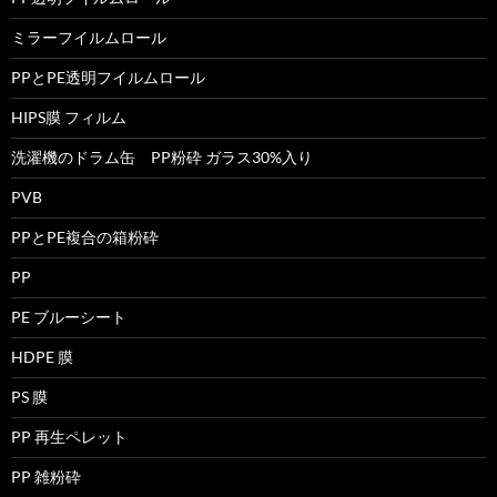
ミラーフイルムロール
PPとPE透明フイルムロール
HIPS膜 フィルム
洗濯機のドラム缶 PP粉砕 ガラス30%入り
PVB
PPとPE複合の箱粉砕
PP
PE ブルーシート
HDPE 膜
PS 膜
PP 再生ペレット
PP 雑粉砕