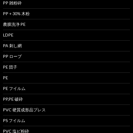
PP 雑粉砕
PP + 30% 木粉
農膜洗浄 PE
LDPE
PA 刺し網
PP ロープ
PE 団子
PE
PE フイルム
PP,PE 破砕
PVC 硬質成形品プレス
PS フイルム
PVC 塩ビ粉砕