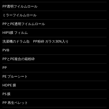
PP透明フイルムロール
ミラーフイルムロール
PPとPE透明フイルムロール
HIPS膜 フィルム
洗濯機のドラム缶 PP粉砕 ガラス30%入り
PVB
PPとPE複合の箱粉砕
PP
PE ブルーシート
HDPE 膜
PS 膜
PP 再生ペレット