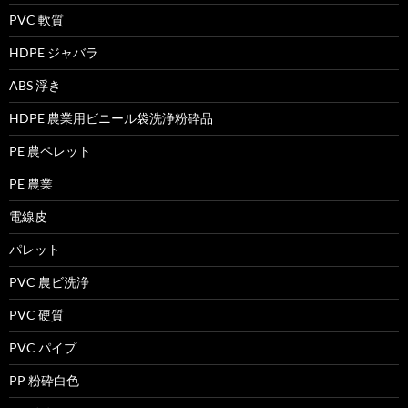
PVC 軟質
HDPE ジャバラ
ABS 浮き
HDPE 農業用ビニール袋洗浄粉砕品
PE 農ペレット
PE 農業
電線皮
パレット
PVC 農ビ洗浄
PVC 硬質
PVC パイプ
PP 粉砕白色