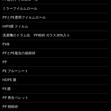
ミラーフイルムロール
PPとPE透明フイルムロール
HIPS膜 フィルム
洗濯機のドラム缶 PP粉砕 ガラス30%入り
PVB
PPとPE複合の箱粉砕
PP
PE ブルーシート
HDPE 膜
PS 膜
PP 再生ペレット
PP 雑粉砕