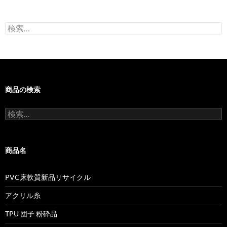
検
索:
商品の検索
検
索:
商品名
PVC床軟質新品リサイクル
アクリル糸
TPU 団子 粉砕品