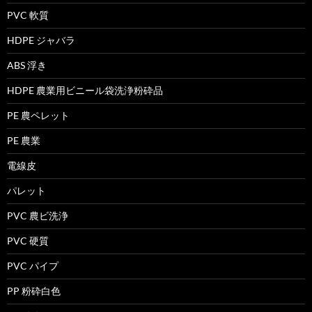
PVC 軟質
HDPE ジャバラ
ABS 浮き
HDPE 農業用ビニール袋洗浄粉砕品
PE 農ペレット
PE 農業
電線皮
パレット
PVC 農ビ洗浄
PVC 硬質
PVC パイプ
PP 粉砕白色