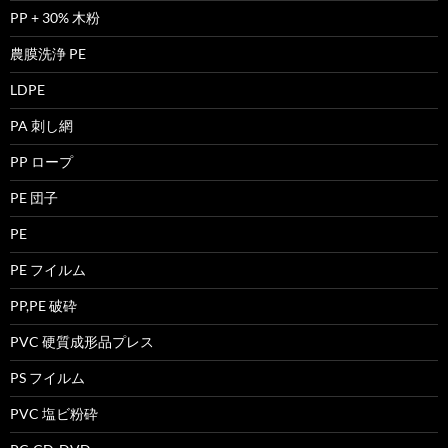
PP + 30% 木粉
農膜洗浄 PE
LDPE
PA 刺し網
PP ロープ
PE 団子
PE
PE フイルム
PP,PE 破砕
PVC 硬質成形品プレス
PS フイルム
PVC 塩ビ粉砕