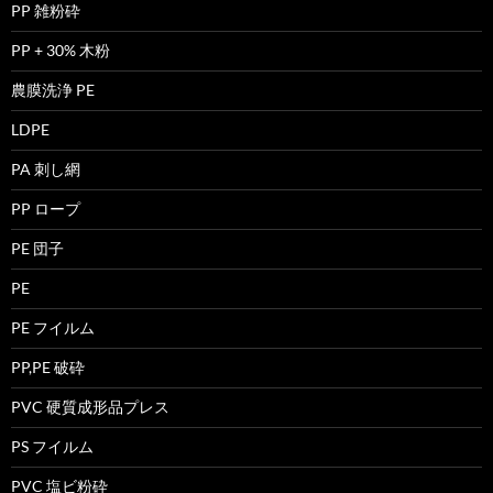
PP 雑粉砕
PP + 30% 木粉
農膜洗浄 PE
LDPE
PA 刺し網
PP ロープ
PE 団子
PE
PE フイルム
PP,PE 破砕
PVC 硬質成形品プレス
PS フイルム
PVC 塩ビ粉砕