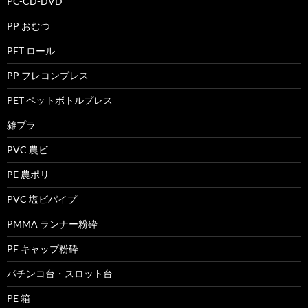
PC-CD-DVD
PP おむつ
PET ロール
PP フレコンプレス
PET ペットボトルプレス
雑プラ
PVC 農ビ
PE 農ポリ
PVC 塩ビパイプ
PMMA ランナー粉砕
PE キャップ粉砕
パチンコ台・スロット台
PE 箱