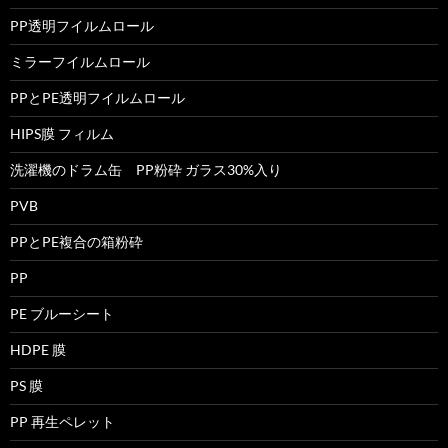
PP透明フイルムロール
ミラーフイルムロール
PPとPE透明フイルムロール
HIPS膜 フィルム
洗濯機のドラム缶 PP粉砕 ガラス30%入り
PVB
PPとPE複合の箱粉砕
PP
PE ブルーシート
HDPE 膜
PS 膜
PP 再生ペレット