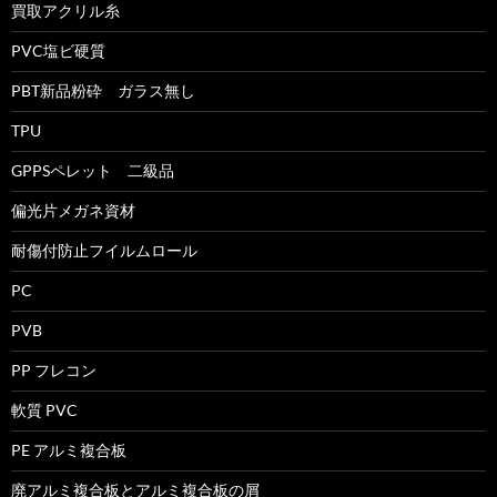
買取アクリル糸
PVC塩ビ硬質
PBT新品粉砕 ガラス無し
TPU
GPPSペレット 二級品
偏光片メガネ資材
耐傷付防止フイルムロール
PC
PVB
PP フレコン
軟質 PVC
PE アルミ複合板
廃アルミ複合板とアルミ複合板の屑