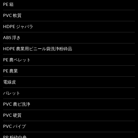
PE 箱
PVC 軟質
HDPE ジャバラ
ABS 浮き
HDPE 農業用ビニール袋洗浄粉砕品
PE 農ペレット
PE 農業
電線皮
パレット
PVC 農ビ洗浄
PVC 硬質
PVC パイプ
PP 粉砕白色