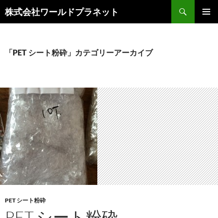
検
株式会社ワールドプラネット
索
コ
メインメ
ン
ニュー
テ
ン
「PET シート粉砕」カテゴリーアーカイブ
ツ
へ
ス
キ
ッ
プ
PET シート粉砕
PET シート粉砕