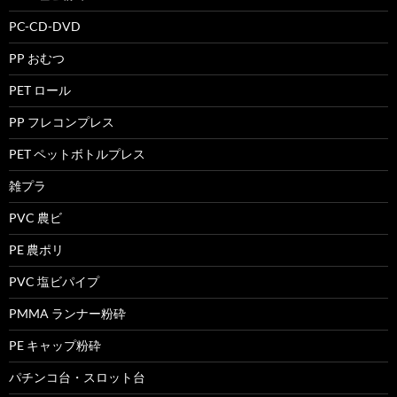
PC-CD-DVD
PP おむつ
PET ロール
PP フレコンプレス
PET ペットボトルプレス
雑プラ
PVC 農ビ
PE 農ポリ
PVC 塩ビパイプ
PMMA ランナー粉砕
PE キャップ粉砕
パチンコ台・スロット台