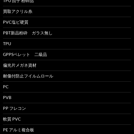
TPU 団子 粉砕品
買取アクリル糸
PVC塩ビ硬質
PBT新品粉砕 ガラス無し
TPU
GPPSペレット 二級品
偏光片メガネ資材
耐傷付防止フイルムロール
PC
PVB
PP フレコン
軟質 PVC
PE アルミ複合板