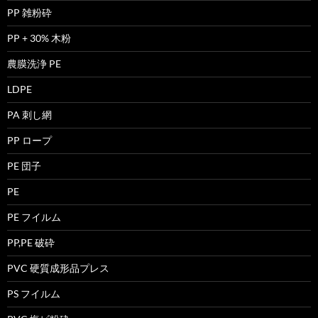
PP 雑粉砕
PP + 30% 木粉
農膜洗浄 PE
LDPE
PA 刺し網
PP ロープ
PE 団子
PE
PE フイルム
PP,PE 破砕
PVC 硬質成形品プレス
PS フイルム