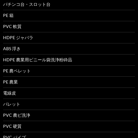
パチンコ台・スロット台
PE 箱
PVC 軟質
HDPE ジャバラ
ABS 浮き
HDPE 農業用ビニール袋洗浄粉砕品
PE 農ペレット
PE 農業
電線皮
パレット
PVC 農ビ洗浄
PVC 硬質
PVC パイプ