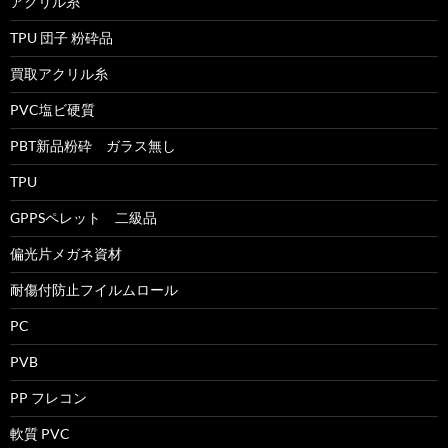
アクリル糸
TPU 団子 粉砕品
買取アクリル糸
PVC塩ビ硬質
PBT新品粉砕 ガラス無し
TPU
GPPSペレット 二級品
偏光片メガネ資材
耐傷付防止フイルムロール
PC
PVB
PP フレコン
軟質 PVC