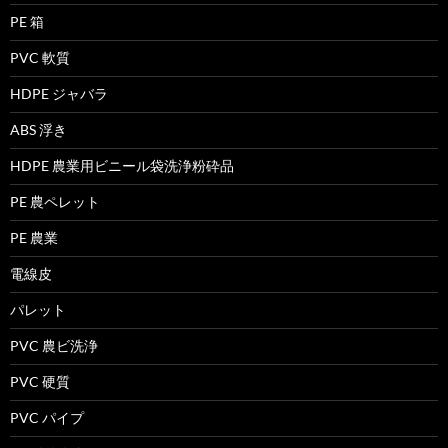
PE 箱
PVC 軟質
HDPE ジャバラ
ABS 浮き
HDPE 農業用ビニール袋洗浄粉砕品
PE 農ペレット
PE 農業
電線皮
パレット
PVC 農ビ洗浄
PVC 硬質
PVC パイプ