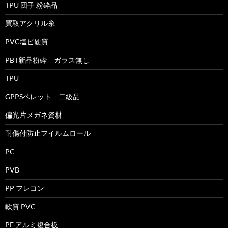
TPU 団子 粉砕品
買取アクリル糸
PVC塩ビ硬質
PBT新品粉砕 ガラス無し
TPU
GPPSペレット 二級品
偏光片メガネ資材
耐傷付防止フイルムロール
PC
PVB
PP フレコン
軟質 PVC
PE アルミ複合板