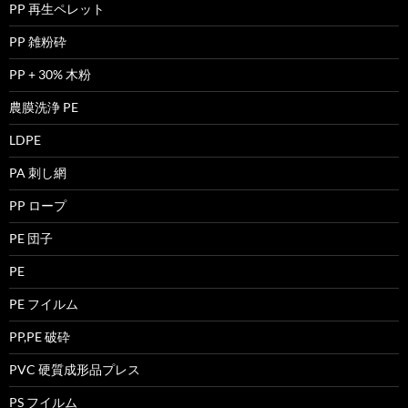
PP 再生ペレット
PP 雑粉砕
PP + 30% 木粉
農膜洗浄 PE
LDPE
PA 刺し網
PP ロープ
PE 団子
PE
PE フイルム
PP,PE 破砕
PVC 硬質成形品プレス
PS フイルム