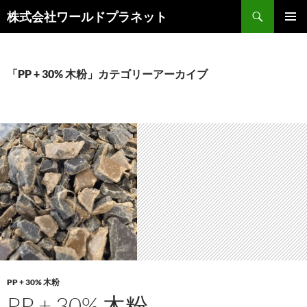
検
株式会社ワールドプラネット
索
コ
メインメ
ン
ニュー
テ
ン
「PP + 30% 木粉」カテゴリーアーカイブ
ツ
へ
ス
キ
ッ
プ
PP + 30% 木粉
PP + 30% 木粉